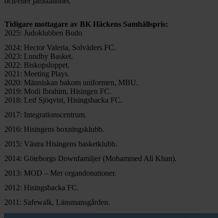
och/eller jämställdhet.
Tidigare mottagare av BK Häckens Samhällspris:
2025: Judoklubben Budo
2024: Hector Valeria, Solväders FC.
2023: Lundby Basket.
2022: Biskopsloppet.
2021: Meeting Plays.
2020: Människan bakom uniformen, MBU.
2019: Modi Ibrahim, Hisingen FC.
2018: Leif Sjöqvist, Hisingsbacka FC.
2017: Integrationscentrum.
2016: Hisingens boxningsklubb.
2015: Västra Hisingens basketklubb.
2014: Göteborgs Downfamiljer (Mohammed Ali Khan).
2013: MOD – Mer organdonationer.
2012: Hisingsbacka FC.
2011: Safewalk, Länsmansgården.