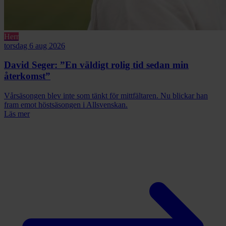
Herr
torsdag 6 aug 2026
David Seger: ”En väldigt rolig tid sedan min
återkomst”
Vårsäsongen blev inte som tänkt för mittfältaren. Nu blickar han
fram emot höstsäsongen i Allsvenskan.
Läs mer