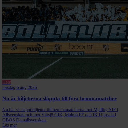
Herr
torsdag 6 aug 2026
Nu är biljetterna släppta till fyra hemmamatcher
Nu har vi släppt biljetter till hemmamatcherna mot Mjällby AIF i
Allsvenskan och mot Vittsjö GIK, Malmö FF och IK Uppsala i
OBOS Damallsvenskan.
Läs mer