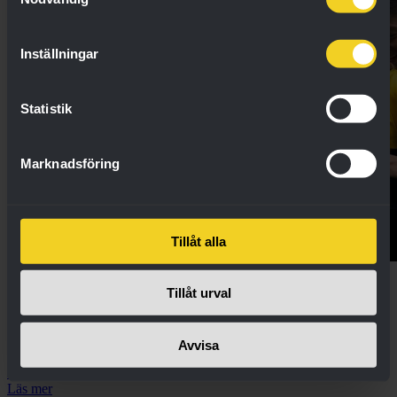
Inställningar
Statistik
Marknadsföring
Tillåt alla
Hållbarhet
fredag 8 maj 2026
Tillåt urval
Football Friday Cup 2026: Anmäl ditt lag idag
Avvisa
Anmälan är öppen till årets upplaga av Football Friday Cup som
spelas den 13 juni.
Läs mer