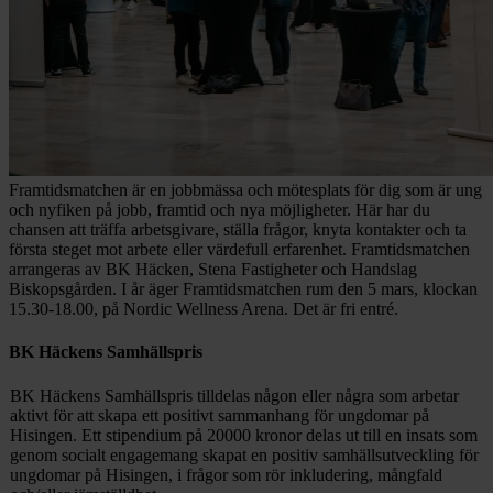
Framtidsmatchen är en jobbmässa och mötesplats för dig som är ung
och nyfiken på jobb, framtid och nya möjligheter. Här har du
chansen att träffa arbetsgivare, ställa frågor, knyta kontakter och ta
första steget mot arbete eller värdefull erfarenhet. Framtidsmatchen
arrangeras av BK Häcken, Stena Fastigheter och Handslag
Biskopsgården. I år äger Framtidsmatchen rum den 5 mars, klockan
15.30-18.00, på Nordic Wellness Arena. Det är fri entré.
BK Häckens Samhällspris
BK Häckens Samhällspris tilldelas någon eller några som arbetar
aktivt för att skapa ett positivt sammanhang för ungdomar på
Hisingen. Ett stipendium på 20000 kronor delas ut till en insats som
genom socialt engagemang skapat en positiv samhällsutveckling för
ungdomar på Hisingen, i frågor som rör inkludering, mångfald