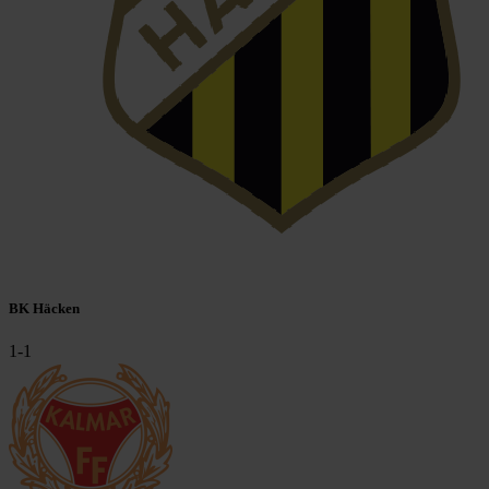
BK Häcken
1
-
1