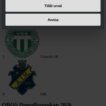
Tillåt urval
4
Djurgården
Avvisa
5
Västerås SK
6
AIK
OBOS Damallsvenskan 2026