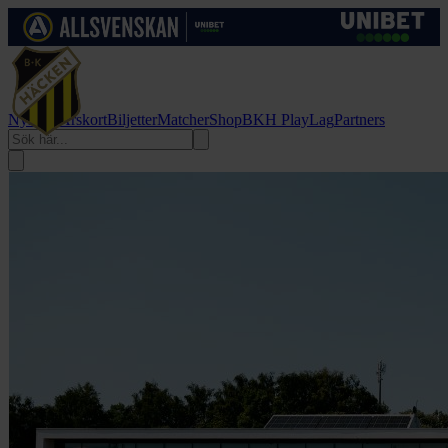
Nyheter
Årskort
Biljetter
Matcher
Shop
BKH Play
Lag
Partners