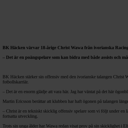
BK Häcken värvar 18-årige Christ Wawa från ivorianska Racin
– Det är en poängspelare som kan bidra med både assists och mål m
BK Häcken stärker sin offensiv med den ivorianske talangen Christ Waw
fotbollskarriär.
– Det är en enorm glädje att vara här. Jag har väntat på det här ögonbl
Martin Ericsson berättar att klubben har haft ögonen på talangen läng
– Christ är en tekniskt skicklig offensiv spelare som vi följt under en 
fortsatta utveckling.
Trots sin unga ålder har Wawa redan visat prov på sin skicklighet i El