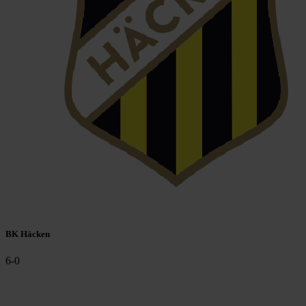
BK Häcken
6
-
0