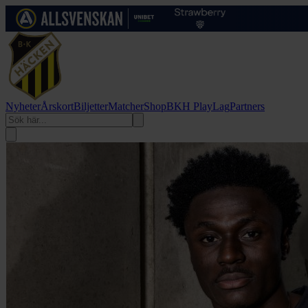
Nyheter
Årskort
Biljetter
Matcher
Shop
BKH Play
Lag
Partners