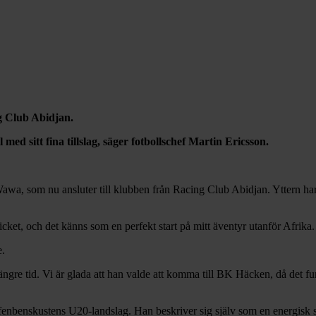
g Club Abidjan.
ed sitt fina tillslag, säger fotbollschef Martin Ericsson.
a, som nu ansluter till klubben från Racing Club Abidjan. Yttern har skr
icket, och det känns som en perfekt start på mitt äventyr utanför Afrika.
e.
längre tid. Vi är glada att han valde att komma till BK Häcken, då det fun
fenbenskustens U20-landslag. Han beskriver sig själv som en energisk spe