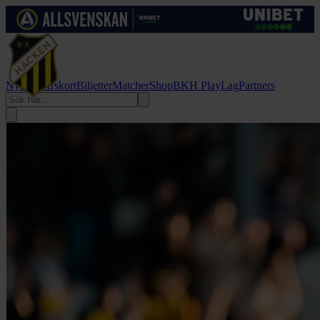
Nyheter
Årskort
Biljetter
Matcher
Shop
BKH Play
Lag
Partners