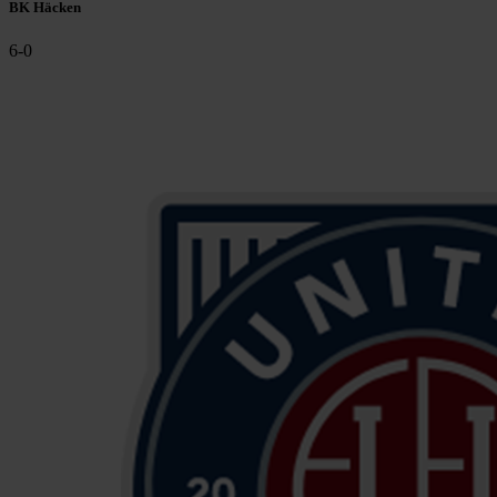
BK Häcken
6
-
0