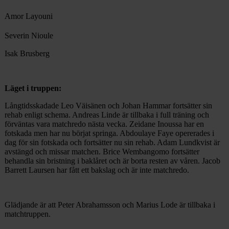
Amor Layouni
Severin Nioule
Isak Brusberg
Läget i truppen:
Långtidsskadade Leo Väisänen och Johan Hammar fortsätter sin
rehab enligt schema. Andreas Linde är tillbaka i full träning och
förväntas vara matchredo nästa vecka. Zeidane Inoussa har en
fotskada men har nu börjat springa. Abdoulaye Faye opererades i
dag för sin fotskada och fortsätter nu sin rehab. Adam Lundkvist är
avstängd och missar matchen. Brice Wembangomo fortsätter
behandla sin bristning i baklåret och är borta resten av våren. Jacob
Barrett Laursen har fått ett bakslag och är inte matchredo.
Glädjande är att Peter Abrahamsson och Marius Lode är tillbaka i
matchtruppen.