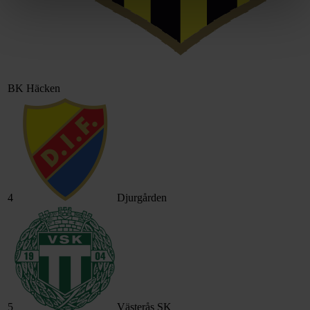
BK Häcken
4
Djurgården
5
Västerås SK