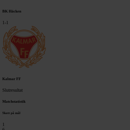
BK Häcken
1
-
1
Kalmar FF
Slutresultat
Matchstatistik
Skott på mål
1
6