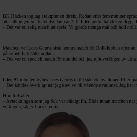
BK Häcken tog tag i taktpinnen direkt. Redan efter fem minuter spr
att ställningen in i halvtidsvilan var 2–0. I den andra halvleken dry
– Det var en rolig match att spela. Vi gjorde många mål och höll nollan
Matchen var Loes Geurts sista hemmamatch för Bollklubben efter att m
på armen fick hålla nollan.
– Det var en speciell match för min del och jag njöt verkligen av att sp
I den 87 minuten byttes Loes Geurts ut till stående ovationer. Efter m
– Det kändes overkligt när jag klev av till stående ovationer. Jag har int
Hon fortsätter:
– Avtackningen som jag fick var väldigt fin. Både innan matchen när j
verkligen, säger Loes Geurts.