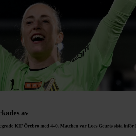
ckades av
segrade KIF Örebro med 4–0. Matchen var Loes Geurts sista infö