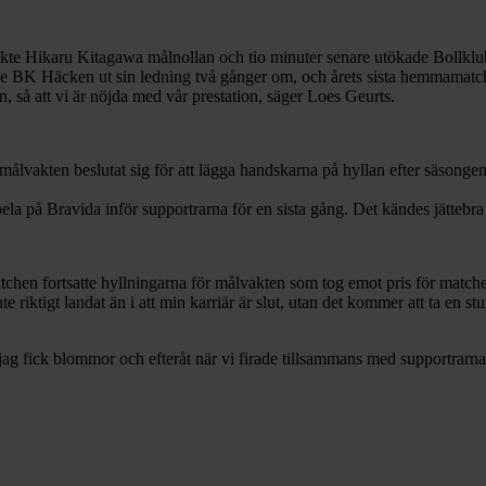
äckte Hikaru Kitagawa målnollan och tio minuter senare utökade Bollkl
gade BK Häcken ut sin ledning två gånger om, och årets sista hemmamatch
, så att vi är nöjda med vår prestation, säger Loes Geurts.
ålvakten beslutat sig för att lägga handskarna på hyllan efter säsonge
ela på Bravida inför supportrarna för en sista gång. Det kändes jättebra 
atchen fortsatte hyllningarna för målvakten som tog emot pris för matche
e riktigt landat än i att min karriär är slut, utan det kommer att ta en stu
ag fick blommor och efteråt när vi firade tillsammans med supportrarna. 