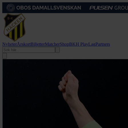
Nyheter
Årskort
Biljetter
Matcher
Shop
BKH Play
Lag
Partners